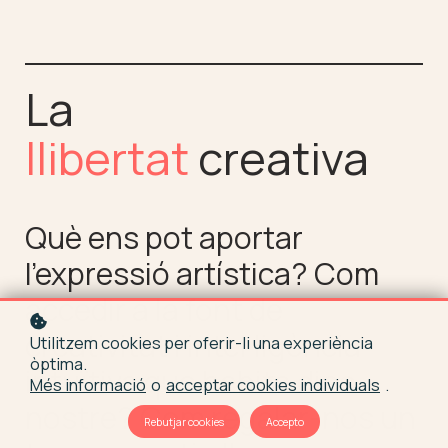
La
llibertat
creativa
Què ens pot aportar
l’expressió artística?
Com
accedir a la font de
creativitat i intel·ligència
Utilitzem cookies per oferir-li una experiència
òptima.
intuïtiva que habita dins
Més informació
o
acceptar cookies individuals
.
nostre?
Com regalar-nos un
Rebutjar cookies
Accepto